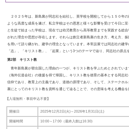
２０２５年は、新島襄が同志社を結社し、英学校を開校してから１５０年の
ような高度な成長を遂げ、私立学校はその恩恵と様々な影響を受けて今日に至
と生徒で始まった学校は、現在では幼児教育から高等教育までを実践する総合
がれた理念や思想が存在します。それらは創立者新島襄の生き方、考え方、振
を用いて語り継がれ、建学の理念となっています。本常設展では同志社の建学
「志」、「キリスト教」、「起業」という3つのテーマで辿り、同志社の原点
第2部 キリスト教
青年新島襄が密出国した理由の一つが、キリスト教を学ぶためとされています
（海外伝道会社）の後援を得て帰国し、キリスト教を徳育の基本とする同志社
信仰であり、教育上の主義であり、道徳の原理であり、そして、ステークホル
襄にとってのキリスト教を資料を通じて辿ることで、その意味を考える機会を
【
入場無料・事前申込不要
】
開催日
2025年12
月2日(火)～2026年1月31日(土)
開催時間
10:00～17:00（最終入館は16:30)